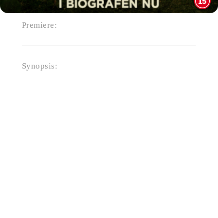
Premiere:
9. oktober 2025
Synopsis:
Enspænderen Anker løslades
efter 15 år i fængsel for røveri.
Ankers bror, Manfred, er den
eneste som ved, hvor pengene
fra røveriet er. Men han er
imidlertid blevet ramt af en
mental udfordring, der gør, at
han ikke længere er klar over,
hvor de er gemt. Sammen
begiver brødrene sig nu tilbage
til deres barndomsland for at
finde pengene, men også for at
opdage, hvem de selv er.
Kilde: Nordisk Film